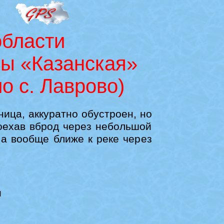
области
цы «Казанская»
о с. Лаврово)
ица, аккуратно обустроен, но
роехав вброд через небольшой
 а вообще ближе к реке через
u