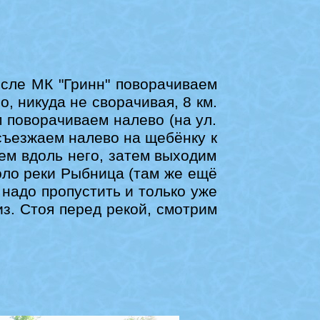
сле МК "Гринн" поворачиваем
о, никуда не сворачивая, 8 км.
м поворачиваем налево (на ул.
 съезжаем налево на щебёнку к
ем вдоль него, затем выходим
коло реки Рыбница (там же ещё
 надо пропустить и только уже
из. Стоя перед рекой, смотрим