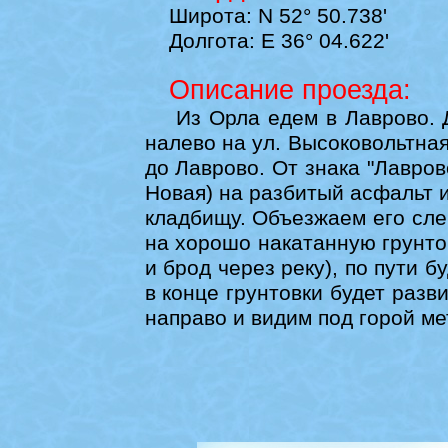
Широта: N 52° 50.738'
Долгота: E 36° 04.622'
Описание проезда:
Из Орла едем в Лаврово. Дв
налево на ул. Высоковольтная,
до Лаврово. От знака "Лавров
Новая) на разбитый асфальт и
кладбищу. Объезжаем его сле
на хорошо накатанную грунтов
и брод через реку), по пути 
в конце грунтовки будет разв
направо и видим под горой ме