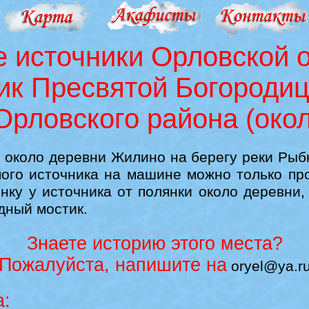
 источники Орловской 
ик Пресвятой Богороди
Орловского района (окол
коло деревни Жилино на берегу реки Рыбн
мого источника на машине можно только п
янку у источника от полянки около деревни,
дный мостик.
Знаете историю этого места?
Пожалуйста, напишите на
oryel@ya.r
: