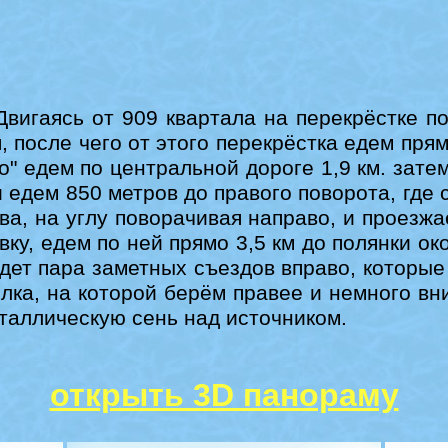
игаясь от 909 квартала на перекрёстке по
 после чего от этого перекрёстка едем прям
о" едем по центральной дороге 1,9 км. зате
 едем 850 метров до правого поворота, где
ва, на углу поворачивая направо, и проезжа
ку, едем по ней прямо 3,5 км до полянки о
будет пара заметных съездов вправо, которые
илка, на которой берём правее и немного вн
таллическую сень над источником.
открыть 3D панораму