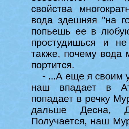
свойства многократ
вода здешняя "на го
попьешь ее в любую
простудишься и не
также, почему вода 
портится.
- ...А еще я своим 
наш впадает в Ат
попадает в речку Мур
дальше Десна, Дн
Получается, наш Му