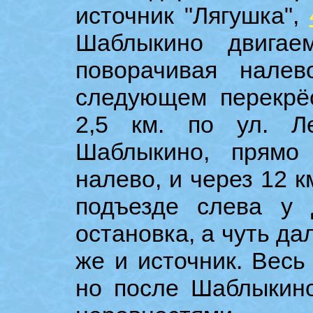
источник "Лягушка",
Шаблыкино двигае
поворачивая нале
следующем перекрёс
2,5 км. по ул. Л
Шаблыкино, прямо 
налево, и через 12 к
подъезде слева у 
остановка, а чуть да
же и источник. Весь
но после Шаблыкин