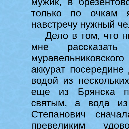
мужик, в брезентов
только по очкам 
навстречу нужный че
Дело в том, что ни
мне рассказать 
муравельниковског
аккурат посередине 
водой из нескольки
еще из Брянска п
святым, а вода из
Степанович снача
превеликим удов