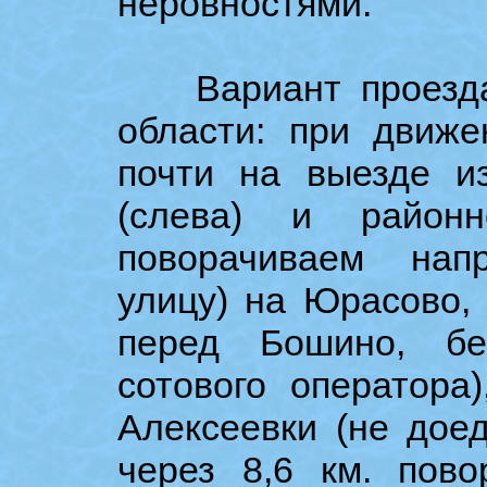
неровностями.
Вариант проезда и
области: при движе
почти на выезде и
(слева) и районн
поворачиваем нап
улицу) на Юрасово, 
перед Бошино, бе
сотового оператора
Алексеевки (не дое
через 8,6 км. пово