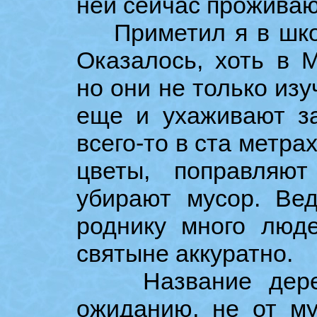
ней сейчас проживаю
Приметил я в школе
Оказалось, хоть в 
но они не только изу
еще и ухаживают за
всего-то в ста метра
цветы, поправляю
убирают мусор. Ве
роднику много люде
святыне аккуратно.
Название деревн
ожиданию, не от мур