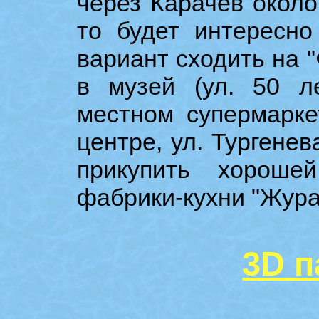
через Карачев около
то будет интересно
вариант сходить на 
в музей (ул. 50 л
местном супермарке
центре, ул. Тургенев
прикупить хороше
фабрики-кухни "Журав
3D 