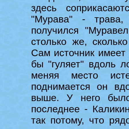
здесь соприкасаю
"Мурава" - трава,
получился "Муравел
столько же, скольк
Сам источник имеет 
бы "гуляет" вдоль 
меняя место исте
поднимается он в
выше. У него было
последнее - Калики
так потому, что ряд