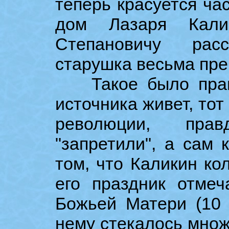
теперь красуется час
дом Лазаря Кали
Степановичу рас
старушка весьма пре
Такое было прави
источника живет, тот
революции, прав
"запретили", а сам 
том, что Каликин ко
его праздник отме
Божьей Матери (10 а
нему стекалось множ