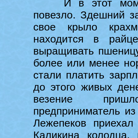
И в этот момент
повезло. Здешний з
свое крыло крахм
находится в райц
выращивать пшеницу
более или менее но
стали платить зарпл
до этого живых ден
везение приш
предприниматель из
Лежепеков приехал
Каликина колодца, 